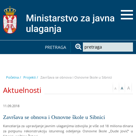
PRETRAGA
Početna /
Projekti /
Završava se obnova i Osnovne škole u Sibnici
Aktuelnosti
11.09.2018
Završava se obnova i Osnovne škole u Sibnici
Kancelarija za upravljanje javnim ulaganjima izdvojila je više od 18 miliona dinara
za potpunu rekonstrukciju isturenog odeljenja Osnovne škole „Dude Jović“ u