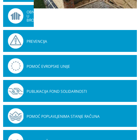
OBNOVA
U
BROJKAMA
PREVENCIJA
POMOĆ EVROPSKE UNIJE
PUBLIKACIJA FOND SOLIDARNOSTI
POMOĆ POPLAVLJENIMA STANJE RAČUNA