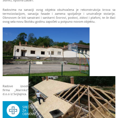
Sibnici, opština Žabari.
Radovima na sanaciji ovog objekta obuhvaćena je rekonstrukcija krova sa
termoizolacijom, sanacija fasade i zamena spoljašnje i unutrašnje stolarije.
Obnovom će biti sanairani i sanitarni čvorovi, podovi, zidovi i plafoni, te će đaci
ovog sela novu školsku godinu započeti u potpuno novom objektu.
Radove izvodi
firma „Marinko“
d.o.o iz Svijlajnca.
SREDSTVA
ZA
OBNOVU