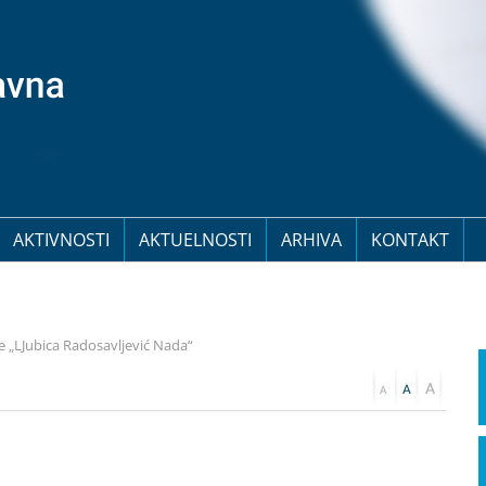
AKTIVNOSTI
AKTUELNOSTI
ARHIVA
KONTAKT
 „LJubica Radosavljević Nada“