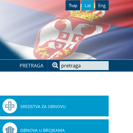
Ћир
Lat
Eng
PRETRAGA
SREDSTVA ZA OBNOVU
OBNOVA U BROJKAMA