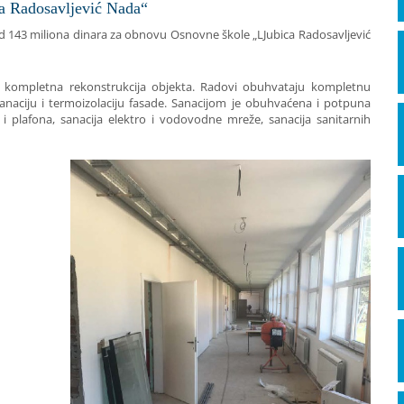
a Radosavljević Nada“
e od 143 miliona dinara za obnovu Osnovne škole „LJubica Radosavljević
 kompletna rekonstrukcija objekta. Radovi obuhvataju kompletnu
 sanaciju i termoizolaciju fasade. Sanacijom je obuhvaćena i potpuna
 i plafona, sanacija elektro i vodovodne mreže, sanacija sanitarnih