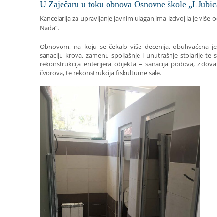
U Zaječaru u toku obnova Osnovne škole „LJubic
Kancelarija za upravljanje javnim ulaganjima izdvojila je viš
Nada“.
Obnovom, na koju se čekalo više decenija, obuhvaćena je
sanaciju krova, zamenu spoljašnje i unutrašnje stolarije te
rekonstrukcija enterijera objekta – sanacija podova, zidova
čvorova, te rekonstrukcija fiskulturne sale.