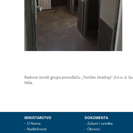
Radove izvodi grupa ponuđača: „Tončev Gradnja“ d.o.o. iz Surdul
Niša.
MINISTARSTVO
DOKUMENTA
O Nama
Zakoni i uredbe
Nadležnosti
Obrasci