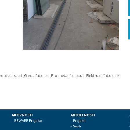
ice, kao i „Gardal“ d.o.o., „Pro-metan“ d.o.o. i „Elektrolus“ d.o.o. iz
AKTIVNOSTI
AKTUELNOSTI
BEWARE Projekat
Projekti
Vesti