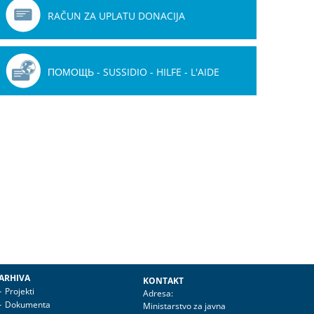
RAČUN ZA UPLATU DONACIJA
ПОМОЩЬ - SUSSIDIO - HILFE - L'AIDE
ARHIVA
KONTAKT
Projekti
Adresa:
Dokumenta
Ministarstvo za javna