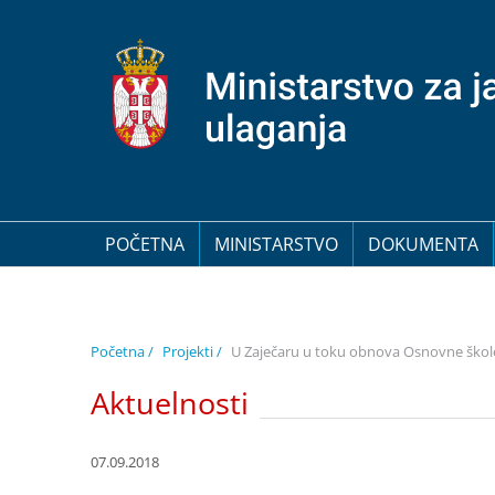
POČETNA
MINISTARSTVO
DOKUMENTA
Početna /
Projekti /
U Zaječaru u toku obnova Osnovne škole
Aktuelnosti
07.09.2018