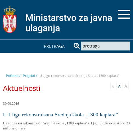
PRETRAGA
Početna /
Projekti /
U LJigu rekonstruisana Srednja škola „1300 kaplara”
Aktuelnosti
30.09.2016
U LJigu rekonstruisana Srednja škola „1300 kaplara”
U radove na rekonstruciji Srednje škole „1300 kaplara” u LJigu uloženo je skoro 23
miliona dinara.