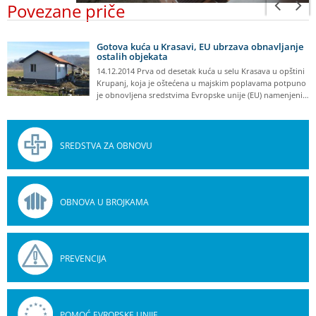
Povezane priče
Gotova kuća u Krasavi, EU ubrzava obnavljanje
ostalih objekata
14.12.2014 Prva od desetak kuća u selu Krasava u opštini
Krupanj, koja je oštećena u majskim poplavama potpuno
je obnovljena sredstvima Evropske unije (EU) namenjeni…
SREDSTVA ZA OBNOVU
OBNOVA U BROJKAMA
PREVENCIJA
POMOĆ EVROPSKE UNIJE