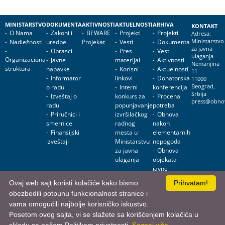
MINISTARSTVO
DOKUMENTA
AKTIVNOSTI
AKTUELNOSTI
ARHIVA
KONTAKT
O Nama
Zakoni i
BEWARE
Projekti
Projekti
Adresa:
Nadležnosti
uredbe
Projekat
Vesti
Dokumenta
Ministarstvo
za javna
Obrasci
Pres
Vesti
ulaganja
Organizaciona
Javne
materijal
Aktivnosti
Nemanjina
struktura
nabavke
Korisni
Aktuelnosti
11
Informator
linkovi
Donatorska
11000
o radu
Interni
konferencija
Beograd,
Srbija
Izveštaj o
konkurs za
Procena
press@obnov
radu
popunjavanje
potreba
Priručnici i
izvršilačkog
Obnova
smernice
radnog
nakon
Finansijski
mesta u
elementarnih
izveštaji
Ministarstvu
nepogoda
za javna
Obnova
ulaganja
objekata
javne
namene
Ovaj web sajt koristi kolačiće kako bismo
Prihvatam!
obezbedili potpunu funkcionalnost stranice i
Ministarstvo za javna ulaganja • Nemanjina 11, 11000 Beograd, Srbija
vama omogućili najbolje korisničko iskustvo.
Posetom ovog sajta, vi se slažete sa korišćenjem kolačića u