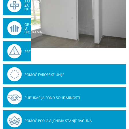
SREDSTVA
ZA
OBNOVU
OBNOVA
U
BROJKAMA
PREVENCIJA
POMOĆ EVROPSKE UNIJE
PUBLIKACIJA FOND SOLIDARNOSTI
POMOĆ POPLAVLJENIMA STANJE RAČUNA