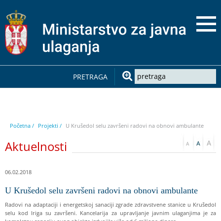
PRETRAGA
Početna /
Projekti /
U Krušedol selu završeni radovi na obnovi ambulante
Aktuelnosti
06.02.2018
U Krušedol selu završeni radovi na obnovi ambulante
Radovi na adaptaciji i energetskoj sanaciji zgrade zdravstvene stanice u Krušedol
selu kod Iriga su završeni. Kancelarija za upravljanje javnim ulaganjima je za