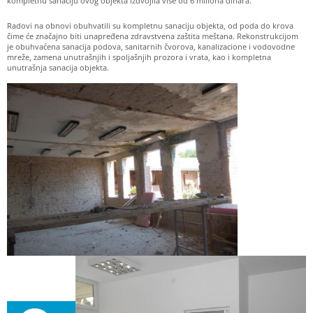
kompletnu sanaciju ovog objekta izdvojila više od 6 miliona dinara.
Radovi na obnovi obuhvatili su kompletnu sanaciju objekta, od poda do krova
čime će značajno biti unapređena zdravstvena zaštita meštana. Rekonstrukcijom
je obuhvaćena sanacija podova, sanitarnih čvorova, kanalizacione i vodovodne
mreže, zamena unutrašnjih i spoljašnjih prozora i vrata, kao i kompletna
unutrašnja sanacija objekta.