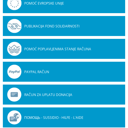
POMOĆ EVROPSKE UNIJE
PUBLIKACIJA FOND SOLIDARNOSTI
POMOĆ POPLAVLJENIMA STANJE RAČUNA
PAYPAL RAČUN
RAČUN ZA UPLATU DONACIJA
ПОМОЩЬ - SUSSIDIO - HILFE - L'AIDE