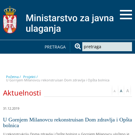
PRETRAGA
Početna /
Projekti /
U Gornjem Milanovcu rekonstruisan Dom zdravlja i Opšta bolnica
Aktuelnosti
31.12.2019
U Gornjem Milanovcu rekonstruisan Dom zdravlja i Opšta
bolnica
U rekonstrukciju Doma zdravlja i Opšte bolnice u Gornjem Milanovcu uloženo je