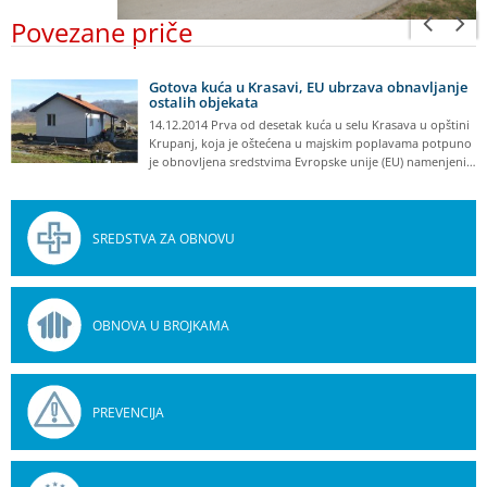
Povezane priče
Gotova kuća u Krasavi, EU ubrzava obnavljanje
ostalih objekata
14.12.2014 Prva od desetak kuća u selu Krasava u opštini
Krupanj, koja je oštećena u majskim poplavama potpuno
je obnovljena sredstvima Evropske unije (EU) namenjeni…
SREDSTVA ZA OBNOVU
OBNOVA U BROJKAMA
PREVENCIJA