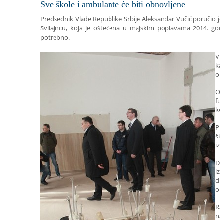
Sve škole i ambulante će biti obnovljene
Predsednik Vlade Republike Srbije Aleksandar Vučić poručio 
Svilajncu, koja je oštećena u majskim poplavama 2014. god
potrebno.
V
k
o
O
f
k
P
š
i
D
i
d
o
R
n