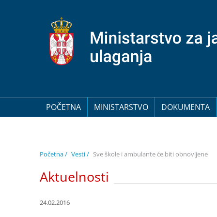
POČETNA
MINISTARSTVO
DOKUMENTA
Početna /
Vesti /
Sve škole i ambulante će biti obnovljene
Aktuelnosti
24.02.2016