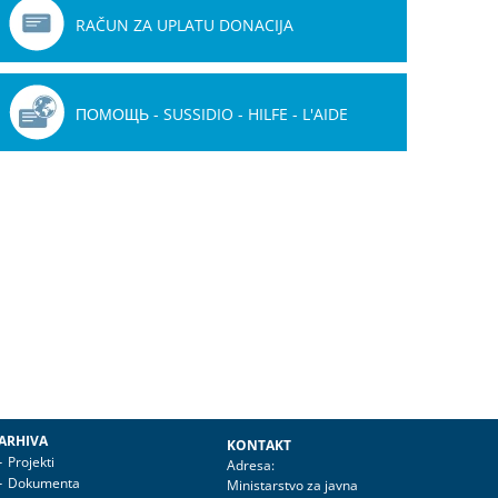
RAČUN ZA UPLATU DONACIJA
ПОМОЩЬ - SUSSIDIO - HILFE - L'AIDE
ARHIVA
KONTAKT
Projekti
Adresa:
Dokumenta
Ministarstvo za javna