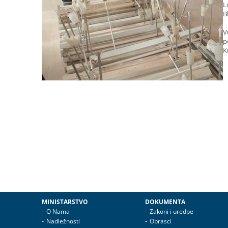
L
B
V
p
K
MINISTARSTVO
DOKUMENTA
O Nama
Zakoni i uredbe
Nadležnosti
Obrasci