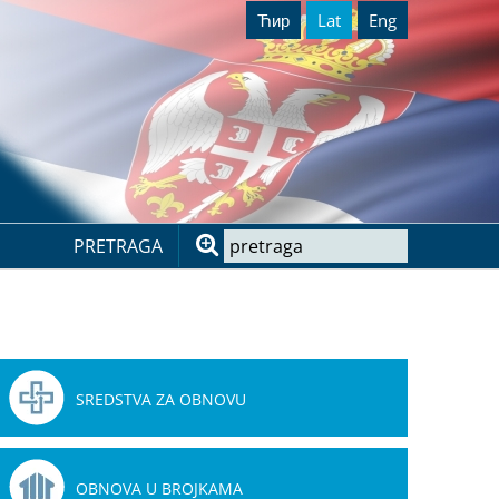
Ћир
Lat
Eng
PRETRAGA
SREDSTVA ZA OBNOVU
OBNOVA U BROJKAMA