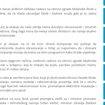
je danas prilikom obilaska radova na obnovi zgrade Mašinske škole u
ine, da će Vlada obnavljati škole i bolnice svuda gde je to zaista
učić je istakao da naša zemlja nema dovoljno obrazovanih i stručnih
adrova, zbog čega mora da menja sistem školstva i da razvija dualno
brazovanje.
n je ukazao na to da kroz strane kompanije već počinje da
unkcioniše dualno obrazovanje u Srbiji, uz napomenu da i domaće
ompanije moraju da krenu sa istim programom kako bi bile uspešnije.
rema njegovim rečima, vrednost radova na obnovi zgrade Mašinske
kole u Svilajncu, koji bi trebalo da budu završeni početkom marta,
znosi 31 milion dinara.
o sada je završena prva faza, koja je obuhvatala obnovu fasade škole,
zolaciju, zamenu stolarije i rekonstrukciju prizemlja, dok će u okviru
ruge faze biti rekonstruisan krov, promenjene električne instalacije i
bnovljen prvi sprat.
adove na ovoj školi, pored premijera, obišli su i ministar prosvete,
auke i tehnološkog razvoja Srđan Verbić, ministar zdravlja Zlatibor