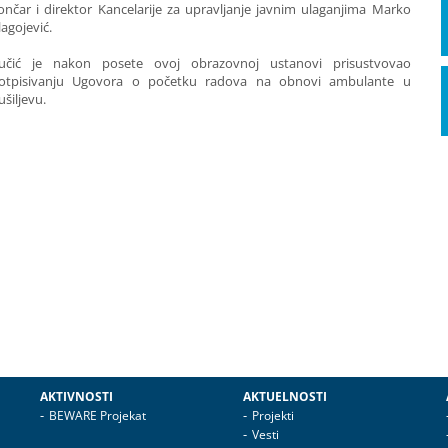
ončar i direktor Kancelarije za upravljanje javnim ulaganjima Marko
lagojević.
učić je nakon posete ovoj obrazovnoj ustanovi prisustvovao
otpisivanju Ugovora o početku radova na obnovi ambulante u
ušiljevu.
AKTIVNOSTI
AKTUELNOSTI
BEWARE Projekat
Projekti
Vesti