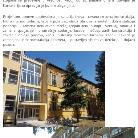
stogodišnje građevine u vrednosti većoj od 82 miliona dinara izdvojila je
Kancelarija za upravljanje javnim ulaganjima.
Projektom obnove obuhvaćena je sanacija krova i tavana (krovna konstrukcija,
hidro i termo izolacija, krovni pokrivač, oluci), obnova termotehničkih instalacija
(sanacija ili zamena dela cevne mreže, grejnih tela, pumpi i ventila), sanacija i
zamena spoljašnje i unutrašnje stolarije, fasade, međuspratnih konstrukcija i
završnih obloga podova, kao i unutrašnji molersko-farbarski radovi. Takođe je
zamenjena elektroinstalacija i rasveta, i postavljen sistem za detekciju i dojavu
požara.