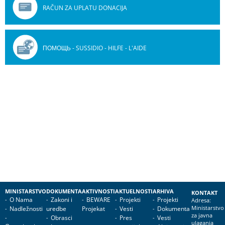
RAČUN ZA UPLATU DONACIJA
ПОМОЩЬ - SUSSIDIO - HILFE - L'AIDE
MINISTARSTVO
DOKUMENTA
AKTIVNOSTI
AKTUELNOSTI
ARHIVA
KONTAKT
O Nama
Zakoni i
BEWARE
Projekti
Projekti
Adresa:
Nadležnosti
uredbe
Projekat
Vesti
Dokumenta
Ministarstvo
za javna
Obrasci
Pres
Vesti
ulaganja