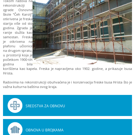
Tokom radova na
rekonstrukciji
zgrade Osnovne
škole “Čeh Karolj”
otkrivena je freska
starija više od sto
godina. Zgrada je
ranije služila kao
samostan. Freska
je otkrivena na
plafonu učionice
na drugom spratu,
u prostoriji koja je
početkom 1900-tih
godina bila
korišćena kao kapela. Freska je napravljena oko 1902. godine, a prikazuje Isusa
Hrista.
Radovima na rekonstrukciji obuhvaćena je i konzervacija freske Isusa Hrista što je
važna kulturna baština ovog kraja.
SREDSTVA ZA OBNOVU
OBNOVA U BROJKAMA