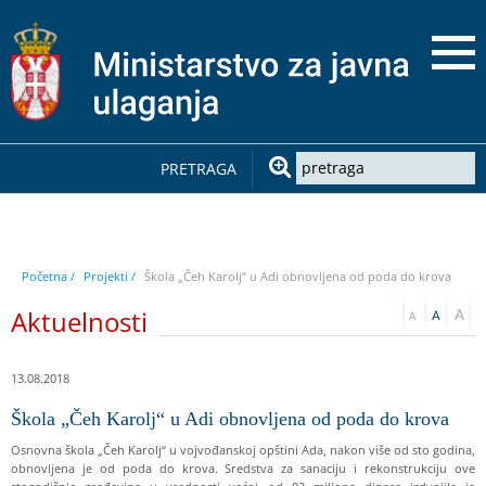
PRETRAGA
Početna /
Projekti /
Škola „Čeh Karolj“ u Adi obnovljena od poda do krova
Aktuelnosti
13.08.2018
Škola „Čeh Karolj“ u Adi obnovljena od poda do krova
Osnovna škola „Čeh Karolj“ u vojvođanskoj opštini Ada, nakon više od sto godina,
obnovljena je od poda do krova. Sredstva za sanaciju i rekonstrukciju ove