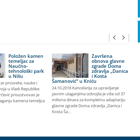
Položen kamen
Završena
temeljac za
obnova glavne
Naučno-
zgrade Doma
tehnološki park
zdravlja „Danica
u Nišu
i Kosta
Šamanović“ u Kniću
tar prosvete, nauke i
ra
24.10.2018 Kancelarija za upravljanje
oja u Vladi Republike
en
javnim ulaganjima izdvojila je više od 37
rčević prisustvovao je
šk
miliona dinara za kompletnu adaptaciju
laganju kamena temeljca
Al
glavne zgrade Doma zdravlja „Danica i
Kosta Ša…