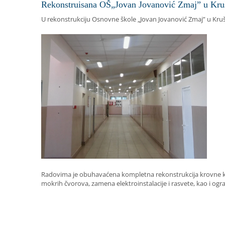
Rekonstruisana OŠ„Jovan Jovanović Zmaj” u Kru
U rekonstrukciju Osnovne škole „Jovan Jovanović Zmaj” u Kruš
Radovima je obuhavaćena kompletna rekonstrukcija krovne kons
mokrih čvorova, zamena elektroinstalacije i rasvete, kao i ogr