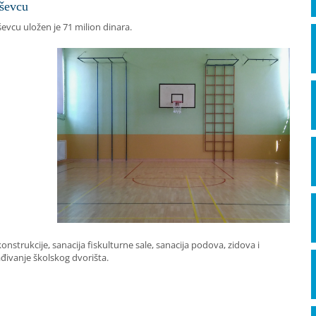
ševcu
evcu uložen je 71 milion dinara.
trukcije, sanacija fiskulturne sale, sanacija podova, zidova i
ađivanje školskog dvorišta.