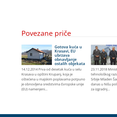
Povezane priče
ovac
Gotova kuća u
novu i
Krasavi, EU
nu
ubrzava
u školu
obnavljanje
ostalih objekata
8 U
14.12.2014 Prva od desetak kuća u selu
23.11.2018 Minis
ukcija
Krasava u opštini Krupanj, koja je
tehnološkog razv
ve u
oštećena u majskim poplavama potpuno
Srbije Mladen Ša
dinara
je obnovljena sredstvima Evropske unije
danas u Nišu po
celarije
(EU) namenjeni…
za izgradnj…