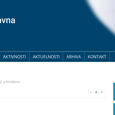
AKTIVNOSTI
AKTUELNOSTI
ARHIVA
KONTAKT
j” u Kruševcu