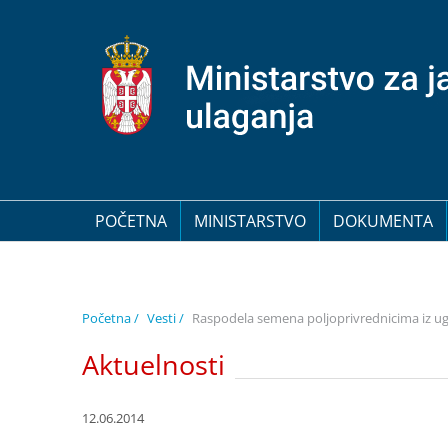
POČETNA
MINISTARSTVO
DOKUMENTA
Početna /
Vesti /
Raspodela semena poljoprivrednicima iz u
Aktuelnosti
12.06.2014