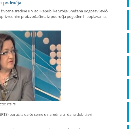
h područja
e životne sredine u Vladi Republike Srbije Snežana Bogosavljević-
ljoprivrednim proizvođačima iz područja pogođenih poplavama.
oto: rts.rs
 (RTS) poručila da će seme u naredna tri dana dobiti svi