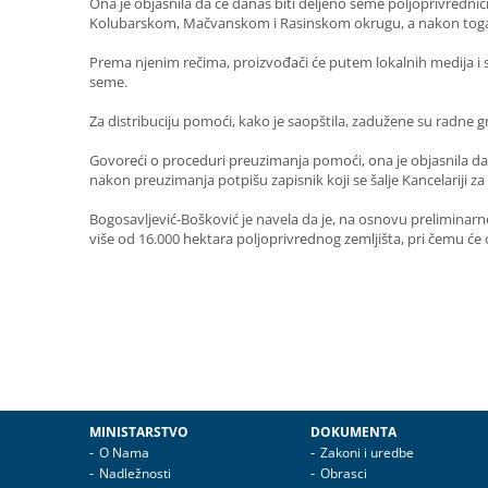
Ona je objasnila da će danas biti deljeno seme poljoprivred
Kolubarskom, Mačvanskom i Rasinskom okrugu, a nakon toga 
Prema njenim rečima, proizvođači će putem lokalnih medija i
seme.
Za distribuciju pomoći, kako je saopštila, zadužene su radne g
Govoreći o proceduri preuzimanja pomoći, ona je objasnila da 
nakon preuzimanja potpišu zapisnik koji se šalje Kancelariji
Bogosavljević-Bošković je navela da je, na osnovu preliminarn
više od 16.000 hektara poljoprivrednog zemljišta, pri čemu ć
MINISTARSTVO
DOKUMENTA
O Nama
Zakoni i uredbe
Nadležnosti
Obrasci