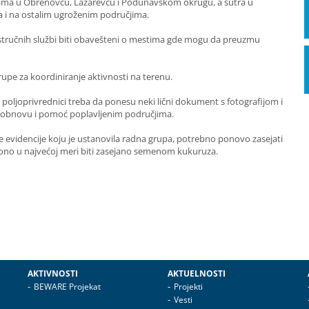
nicima u Obrenovcu, Lazarevcu i Podunavskom okrugu, a sutra u
i na ostalim ugroženim područjima.
 stručnih službi biti obavešteni o mestima gde mogu da preuzmu
rupe za koordiniranje aktivnosti na terenu.
poljoprivrednici treba da ponesu neki lični dokument s fotografijom i
 za obnovu i pomoć poplavljenim područjima.
e evidencije koju je ustanovila radna grupa, potrebno ponovo zasejati
e ono u najvećoj meri biti zasejano semenom kukuruza.
AKTIVNOSTI
AKTUELNOSTI
BEWARE Projekat
Projekti
Vesti