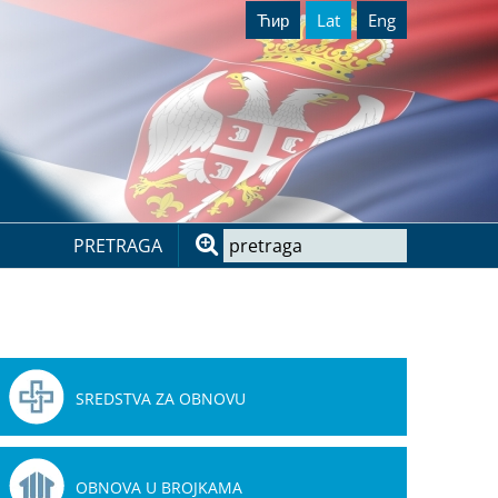
Ћир
Lat
Eng
PRETRAGA
SREDSTVA ZA OBNOVU
OBNOVA U BROJKAMA