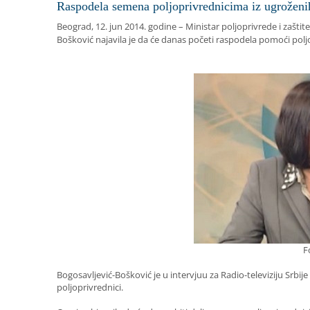
Raspodela semena poljoprivrednicima iz ugroženi
Beograd, 12. jun 2014. godine – Ministar poljoprivrede i zaštit
Bošković najavila je da će danas početi raspodela pomoći po
F
Bogosavljević-Bošković je u intervjuu za Radio-televiziju Srbije
poljoprivrednici.