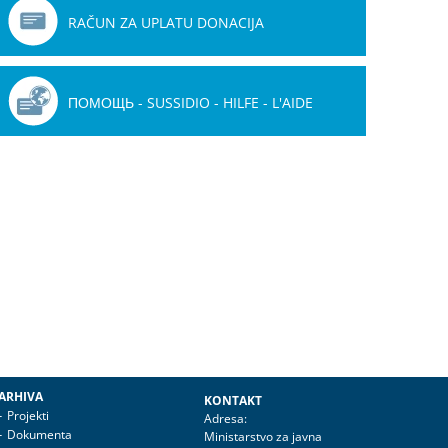
RAČUN ZA UPLATU DONACIJA
ПОМОЩЬ - SUSSIDIO - HILFE - L'AIDE
ARHIVA
KONTAKT
Projekti
Adresa:
Dokumenta
Ministarstvo za javna