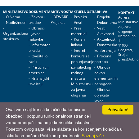
MINISTARSTVO
DOKUMENTA
AKTIVNOSTI
AKTUELNOSTI
ARHIVA
KONTAKT
O Nama
Zakoni i
BEWARE
Projekti
Projekti
Adresa:
Nadležnosti
uredbe
Projekat
Vesti
Dokumenta
Ministarstvo
za javna
Obrasci
Pres
Vesti
ulaganja
Organizaciona
Javne
materijal
Aktivnosti
Nemanjina
struktura
nabavke
Korisni
Aktuelnosti
11
Informator
linkovi
Donatorska
11000
o radu
Interni
konferencija
Beograd,
Srbija
Izveštaj o
konkurs za
Procena
press@obnov
radu
popunjavanje
potreba
Priručnici i
izvršilačkog
Obnova
smernice
radnog
nakon
Finansijski
mesta u
elementarnih
izveštaji
Ministarstvu
nepogoda
za javna
Obnova
ulaganja
objekata
javne
namene
Ovaj web sajt koristi kolačiće kako bismo
Prihvatam!
obezbedili potpunu funkcionalnost stranice i
Ministarstvo za javna ulaganja • Nemanjina 11, 11000 Beograd, Srbija
vama omogućili najbolje korisničko iskustvo.
Posetom ovog sajta, vi se slažete sa korišćenjem kolačića u
skladu sa našom Politikom privatnosti.
Saznaj više