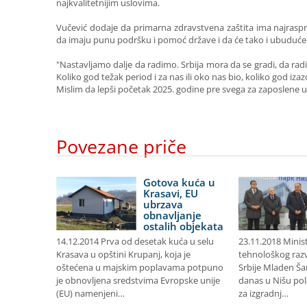
najkvalitetnijim uslovima.
Vučević dodaje da primarna zdravstvena zaštita ima najraspr
da imaju punu podršku i pomoć države i da će tako i ubuduće b
"Nastavljamo dalje da radimo. Srbija mora da se gradi, da radi
Koliko god težak period i za nas ili oko nas bio, koliko god iza
Mislim da lepši početak 2025. godine pre svega za zaposlene 
Povezane priče
ovac
Gotova kuća u
novu i
Krasavi, EU
nu
ubrzava
u školu
obnavljanje
ostalih objekata
8 U
14.12.2014 Prva od desetak kuća u selu
23.11.2018 Minis
ukcija
Krasava u opštini Krupanj, koja je
tehnološkog razv
ve u
oštećena u majskim poplavama potpuno
Srbije Mladen Ša
dinara
je obnovljena sredstvima Evropske unije
danas u Nišu po
celarije
(EU) namenjeni…
za izgradnj…