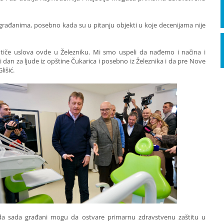
e građanima, posebno kada su u pitanju objekti u koje decenijama nije
se tiče uslova ovde u Železniku. Mi smo uspeli da nađemo i načina i
 dan za ljude iz opštine Čukarica i posebno iz Železnika i da pre Nove
išić.
 da sada građani mogu da ostvare primarnu zdravstvenu zaštitu u