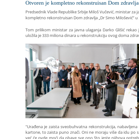
Otvoren je kompletno rekonstruisan Dom zdravlja
Predsednik Vlade Republike Srbije Miloš Vučević, ministar za jav
kompletno rekonstruisan Dom zdravlja „Dr Simo Milošević” u 
Tom prilikom ministar za javna ulaganja Darko Glišić rekao 
uložila je 333 miliona dinara u rekonstrukciju ovog doma zdrav
"Urađena je zaista sveobuhvatna rekonstrukcija, nabavljena 
kartone, to zaista puno znači. Oni ne moraju više da idu po
već će ovde moći da obave sve ono što jeste njihova potre