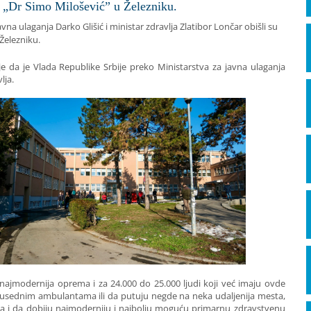
 „Dr Simo Milošević” u Železniku.
na ulaganja Darko Glišić i ministar zdravlja Zlatibor Lončar obišli su
Železniku.
je da je Vlada Republike Srbije preko Ministarstva za javna ulaganja
lja.
najmodernija oprema i za 24.000 do 25.000 ljudi koji već imaju ovde
 susednim ambulantama ili da putuju negde na neka udaljenija mesta,
ba i da dobiju najmoderniju i najbolju moguću primarnu zdravstvenu