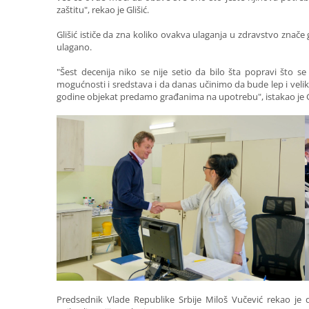
zaštitu", rekao je Glišić.
Glišić ističe da zna koliko ovakva ulaganja u zdravstvo znač
ulagano.
"Šest decenija niko se nije setio da bilo šta popravi što 
mogućnosti i sredstava i da danas učinimo da bude lep i veliki
godine objekat predamo građanima na upotrebu", istakao je Gl
Predsednik Vlade Republike Srbije Miloš Vučević rekao je