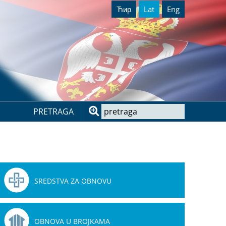
Ћир
Lat
Eng
PRETRAGA
SREDSTVA ZA OBNOVU
OBNOVA U BROJKAMA