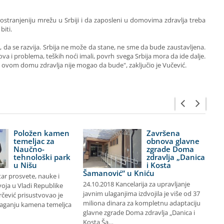
ostranjeniju mrežu u Srbiji i da zaposleni u domovima zdravlja treba
iti.
, da se razvija. Srbija ne može da stane, ne sme da bude zaustavljena.
zova i problema, teških noći imali, povrh svega Srbija mora da ide dalje.
u ovom domu zdravlja nije mogao da bude", zaključio je Vučević.
Položen kamen
Završena
temeljac za
obnova glavne
Naučno-
zgrade Doma
tehnološki park
zdravlja „Danica
u Nišu
i Kosta
Šamanović“ u Kniću
tar prosvete, nauke i
ra
24.10.2018 Kancelarija za upravljanje
oja u Vladi Republike
en
javnim ulaganjima izdvojila je više od 37
rčević prisustvovao je
šk
miliona dinara za kompletnu adaptaciju
laganju kamena temeljca
Al
glavne zgrade Doma zdravlja „Danica i
Kosta Ša…