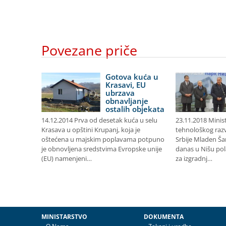
Povezane priče
ovac
Gotova kuća u
novu i
Krasavi, EU
nu
ubrzava
u školu
obnavljanje
ostalih objekata
8 U
14.12.2014 Prva od desetak kuća u selu
23.11.2018 Minis
ukcija
Krasava u opštini Krupanj, koja je
tehnološkog razv
ve u
oštećena u majskim poplavama potpuno
Srbije Mladen Ša
dinara
je obnovljena sredstvima Evropske unije
danas u Nišu po
celarije
(EU) namenjeni…
za izgradnj…
MINISTARSTVO
DOKUMENTA