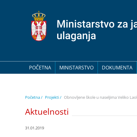
POČETNA
MINISTARSTVO
DOKUMENTA
Početna /
Projekti /
Obnovljene škole u naseljima Veliko Lao
Aktuelnosti
31.01.2019