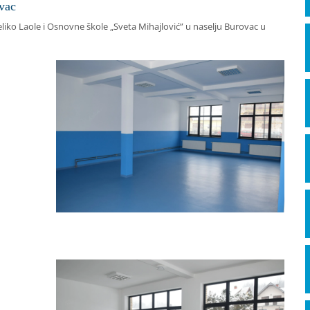
ovac
liko Laole i Osnovne škole „Sveta Mihajlović” u naselju Burovac u