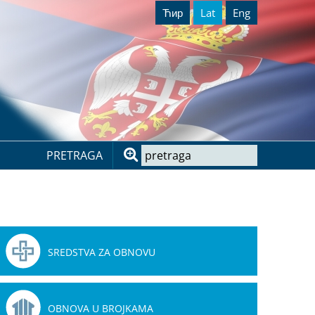
Ћир
Lat
Eng
PRETRAGA
SREDSTVA ZA OBNOVU
OBNOVA U BROJKAMA