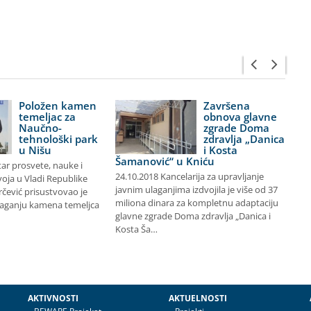
Položen kamen
Završena
temeljac za
obnova glavne
Naučno-
zgrade Doma
tehnološki park
zdravlja „Danica
u Nišu
i Kosta
Šamanović“ u Kniću
tar prosvete, nauke i
ra
24.10.2018 Kancelarija za upravljanje
oja u Vladi Republike
en
javnim ulaganjima izdvojila je više od 37
rčević prisustvovao je
šk
miliona dinara za kompletnu adaptaciju
laganju kamena temeljca
Al
glavne zgrade Doma zdravlja „Danica i
Kosta Ša…
AKTIVNOSTI
AKTUELNOSTI