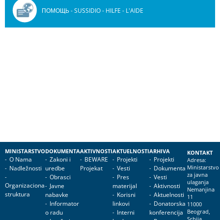
ПОМОЩЬ - SUSSIDIO - HILFE - L'AIDE
MINISTARSTVO
DOKUMENTA
AKTIVNOSTI
AKTUELNOSTI
ARHIVA
KONTAKT
O Nama
Zakoni i
BEWARE
Projekti
Projekti
Adresa:
Nadležnosti
uredbe
Projekat
Vesti
Dokumenta
Ministarstvo
za javna
Obrasci
Pres
Vesti
ulaganja
Organizaciona
Javne
materijal
Aktivnosti
Nemanjina
struktura
nabavke
Korisni
Aktuelnosti
11
Informator
linkovi
Donatorska
11000
o radu
Interni
konferencija
Beograd,
Srbija