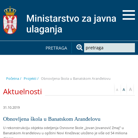
PRETRAGA
Početna /
Projekti /
Obnovljena škola u Banatskom Aranđelovu
Aktuelnosti
31.10.2019
Obnovljena škola u Banatskom Aranđelovu
U rekonstrukciju objekta odeljenja Osnovne škole „Jovan Jovanović Zmaj” u
Banatskom Aranđelovu u opštini Novi Kneževac uloženo je više od 54 miliona