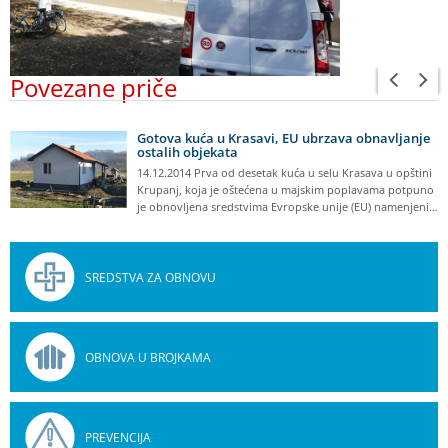
Povezane priče
Gotova kuća u Krasavi, EU ubrzava obnavljanje
ostalih objekata
14.12.2014 Prva od desetak kuća u selu Krasava u opštini
Krupanj, koja je oštećena u majskim poplavama potpuno
je obnovljena sredstvima Evropske unije (EU) namenjeni…
SREDSTVA ZA OBNOVU
OBNOVA U BROJKAMA
PREVENCIJA