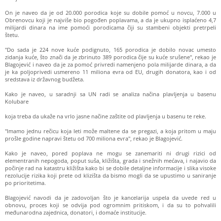
On je naveo da je od 20.000 porodica koje su dobile pomoć u novcu, 7.000 u
Obrenovcu koji je najviše bio pogođen poplavama, a da je ukupno isplaćeno 4,7
milijardi dinara na ime pomoći porodicama čiji su stambeni objekti pretrpeli
štetu.
"Do sada je 224 nove kuće podignuto, 165 porodica je dobilo novac umesto
zidanja kuće, što znači da je zbrinuto 389 porodica čije su kuće srušene", rekao je
Blagojević i naveo da je za pomoć privredi namenjeno pola milijarde dinara, a da
je ka poljoprivedi usmereno 11 miliona evra od EU, drugih donatora, kao i od
sredstava iz državnog budžeta.
Kako je naveo, u saradnji sa UN radi se analiza načina plavljenja u basenu
Kolubare
koja treba da ukaže na vrlo jasne načine zaštite od plavljenja u basenu te reke.
"Imamo jednu rečicu koja leti može maltene da se pregazi, a koja pritom u maju
prošle godine napravi štetu od 700 miliona evra", rekao je Blagojević.
Kako je naveo, pored poplava ne mogu se zanemariti ni drugi rizici od
elementranih nepogoda, poput suša, kližišta, grada i snežnih mećava, i najavio da
počinje rad na katastru kližišta kako bi se dobile detaljne informacije i slika visoke
rezolucije rizika koji prete od klizišta da bismo mogli da se upustimo u saniranje
po prioritetima.
Blagojević navodi da je zadovoljan što je kancelarija uspela da uvede red u
obnovu, proces koji se odvija pod ogromnim pritiskom, i da su to pohvalili
međunarodna zajednica, donatori, i domaće institucije.