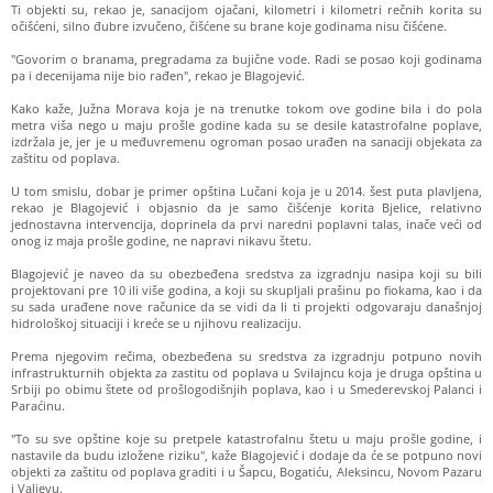
Ti objekti su, rekao je, sanacijom ojačani, kilometri i kilometri rečnih korita su
očišćeni, silno đubre izvučeno, čišćene su brane koje godinama nisu čišćene.
"Govorim o branama, pregradama za bujične vode. Radi se posao koji godinama
pa i decenijama nije bio rađen", rekao je Blagojević.
Kako kaže, Južna Morava koja je na trenutke tokom ove godine bila i do pola
metra viša nego u maju prošle godine kada su se desile katastrofalne poplave,
izdržala je, jer je u međuvremenu ogroman posao urađen na sanaciji objekata za
zaštitu od poplava.
U tom smislu, dobar je primer opština Lučani koja je u 2014. šest puta plavljena,
rekao je Blagojević i objasnio da je samo čišćenje korita Bjelice, relativno
jednostavna intervencija, doprinela da prvi naredni poplavni talas, inače veći od
onog iz maja prošle godine, ne napravi nikavu štetu.
Blagojević je naveo da su obezbeđena sredstva za izgradnju nasipa koji su bili
projektovani pre 10 ili više godina, a koji su skupljali prašinu po fiokama, kao i da
su sada urađene nove računice da se vidi da li ti projekti odgovaraju današnjoj
hidrološkoj situaciji i kreće se u njihovu realizaciju.
Prema njegovim rečima, obezbeđena su sredstva za izgradnju potpuno novih
infrastrukturnih objekta za zastitu od poplava u Svilajncu koja je druga opština u
Srbiji po obimu štete od prošlogodišnjih poplava, kao i u Smederevskoj Palanci i
Paraćinu.
"To su sve opštine koje su pretpele katastrofalnu štetu u maju prošle godine, i
nastavile da budu izložene riziku", kaže Blagojević i dodaje da će se potpuno novi
objekti za zaštitu od poplava graditi i u Šapcu, Bogatiću, Aleksincu, Novom Pazaru
i Valjevu.