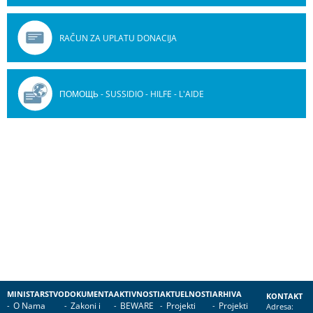
RAČUN ZA UPLATU DONACIJA
ПОМОЩЬ - SUSSIDIO - HILFE - L'AIDE
MINISTARSTVO
DOKUMENTA
AKTIVNOSTI
AKTUELNOSTI
ARHIVA
KONTAKT
O Nama
Zakoni i
BEWARE
Projekti
Projekti
Adresa: