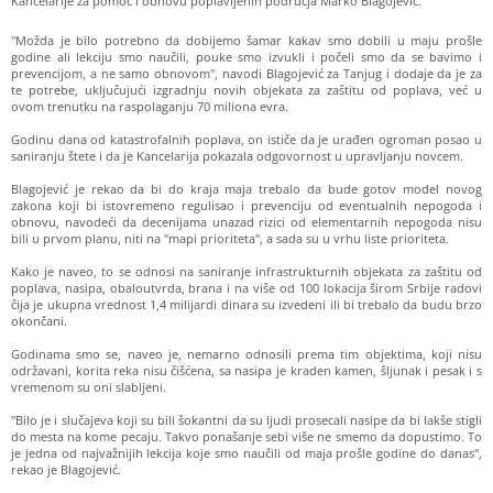
Kancelarije za pomoć i obnovu poplavljenih područja Marko Blagojević.
"Možda je bilo potrebno da dobijemo šamar kakav smo dobili u maju prošle
godine ali lekciju smo naučili, pouke smo izvukli i počeli smo da se bavimo i
prevencijom, a ne samo obnovom", navodi Blagojević za Tanjug i dodaje da je za
te potrebe, uključujući izgradnju novih objekata za zaštitu od poplava, već u
ovom trenutku na raspolaganju 70 miliona evra.
Godinu dana od katastrofalnih poplava, on ističe da je urađen ogroman posao u
saniranju štete i da je Kancelarija pokazala odgovornost u upravljanju novcem.
Blagojević je rekao da bi do kraja maja trebalo da bude gotov model novog
zakona koji bi istovremeno regulisao i prevenciju od eventualnih nepogoda i
obnovu, navodeći da decenijama unazad rizici od elementarnih nepogoda nisu
bili u prvom planu, niti na "mapi prioriteta", a sada su u vrhu liste prioriteta.
Kako je naveo, to se odnosi na saniranje infrastrukturnih objekata za zaštitu od
poplava, nasipa, obaloutvrda, brana i na više od 100 lokacija širom Srbije radovi
čija je ukupna vrednost 1,4 milijardi dinara su izvedeni ili bi trebalo da budu brzo
okončani.
Godinama smo se, naveo je, nemarno odnosili prema tim objektima, koji nisu
održavani, korita reka nisu čišćena, sa nasipa je kraden kamen, šljunak i pesak i s
vremenom su oni slabljeni.
"Bilo je i slučajeva koji su bili šokantni da su ljudi prosecali nasipe da bi lakše stigli
do mesta na kome pecaju. Takvo ponašanje sebi više ne smemo da dopustimo. To
je jedna od najvažnijih lekcija koje smo naučili od maja prošle godine do danas",
rekao je Blagojević.