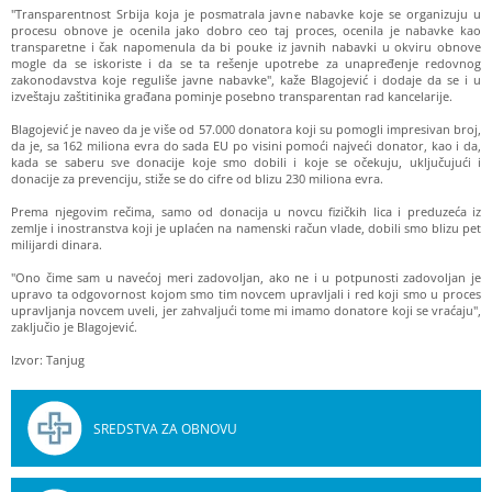
"Transparentnost Srbija koja je posmatrala javne nabavke koje se organizuju u
procesu obnove je ocenila jako dobro ceo taj proces, ocenila je nabavke kao
transparetne i čak napomenula da bi pouke iz javnih nabavki u okviru obnove
mogle da se iskoriste i da se ta rešenje upotrebe za unapređenje redovnog
zakonodavstva koje reguliše javne nabavke", kaže Blagojević i dodaje da se i u
izveštaju zaštitinika građana pominje posebno transparentan rad kancelarije.
Blagojević je naveo da je više od 57.000 donatora koji su pomogli impresivan broj,
da je, sa 162 miliona evra do sada EU po visini pomoći najveći donator, kao i da,
kada se saberu sve donacije koje smo dobili i koje se očekuju, uključujući i
donacije za prevenciju, stiže se do cifre od blizu 230 miliona evra.
Prema njegovim rečima, samo od donacija u novcu fizičkih lica i preduzeća iz
zemlje i inostranstva koji je uplaćen na namenski račun vlade, dobili smo blizu pet
milijardi dinara.
"Ono čime sam u navećoj meri zadovoljan, ako ne i u potpunosti zadovoljan je
upravo ta odgovornost kojom smo tim novcem upravljali i red koji smo u proces
upravljanja novcem uveli, jer zahvaljući tome mi imamo donatore koji se vraćaju",
zaključio je Blagojević.
Izvor: Tanjug
SREDSTVA ZA OBNOVU