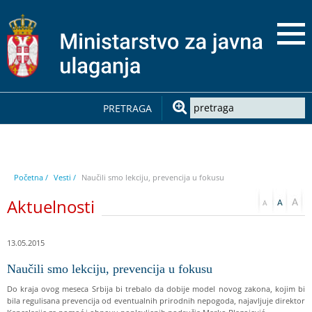
PRETRAGA
Početna /
Vesti /
Naučili smo lekciju, prevencija u fokusu
Aktuelnosti
13.05.2015
Naučili smo lekciju, prevencija u fokusu
Do kraja ovog meseca Srbija bi trebalo da dobije model novog zakona, kojim bi
bila regulisana prevencija od eventualnih prirodnih nepogoda, najavljuje direktor