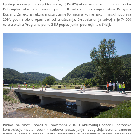
Ujedinjenih nacija za projektne usluge (UNOPS) obišli su radove na mostu preko
Dobrinjske reke na državnom putu II B reda koji povezuje opštine Požegu i
Kosjerić. Za rekonstrukciju mosta dužine 95 metara, koji je nakon majskih poplava
2014. godine bio u opasnosti od urušavanja, Evropska unija izdvojila je 74.000
evra u okviru Programa pomoći EU poplavljenim područjima u Srbiji.
Radovi na mostu počeli su novembra 2016. i obuhvataju sanaciju betonske
konstrukcije mosta i obalnih stubova, postavljanje novog sloja betona, zamenu
ležišta i čišćenje rečnog korita. Kompletna rekonstrukcija mosta omogućiće