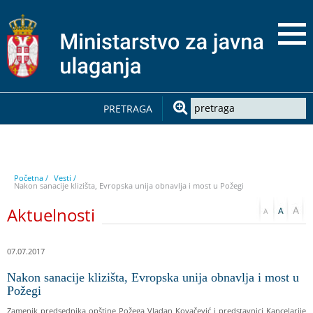
PRETRAGA
Početna /
Vesti /
Nakon sanacije klizišta, Evropska unija obnavlja i most u Požegi
Aktuelnosti
07.07.2017
Nakon sanacije klizišta, Evropska unija obnavlja i most u
Požegi
Zamenik predsednika opštine Požega Vladan Kovačević i predstavnici Kancelarije