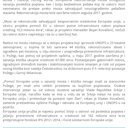
sanaciju posledica poplava, kao i bolju bezbednost pešaka koji će uskoro moći
neometano da prelaze preko mosta zahvaljujući novoizgrađenim pešačkim
stazama. Rekonstrukcija mosta biće završena tokom avgusta 2017. godine.
„Most se rekonstruiše zahvaljujući bespovratnim sredstvima Evropske unije, u
okviru projekta pomoći EU u obnovi putne infrastrukture nakon poplava
vrednog 10,5 miliona evra“, rekao je projektni menadžer Bojan Kovačević, ističući
da radovi dobro napreduju i da su u završnoj fazi.
Radovi na mostu realizuju se u sklopu projekta koji sprovodi UNOPS u 23 lokalne
samouprave, u kojima će biti sanirana 44 klizišta, rekonstruisano devet i
izgrađeno pet mostova, u cilju obnove i unapređenja preventivne infrastrukture.
U Požegi, kao jednoj od projektnih opština, u maju 2017. godine završena je i
sanacija klizišta ukupne vrednosti 67.000 evra. Postavljanjem gabionskih zidova,
izgradnjom drenažnih kanala i stabilizovanjem kosine smanjen je rizik od pojave
novog klizišta kod naselja Čestobrodica, na državnom putu II A reda koji povezuje
Požegu i Gornji Milanovac.
„Pomoć Evropske unije u sanaciji mosta i klizišta mnogo znači za stanovnike
Požege, jer imali smo velikih problema sa bujičnim poplavama. Ovakve
intervencije jedan su od vidova izuzetne saradnje Vlade Republike Srbije i
Evropske unije, naročito kada se ima u vidu da se Srbija nalazi na putu za
Evropsku uniju i pretenduje da postane njen član“, rekao je Vladan Kovačević,
zamenik predsednika opštine Požega i zahvalio se Evropskoj uniji i UNOPS-u na
podršci.
Evropska unija pružila je najveću pomoć Srbiji u obnovi od posledica poplava i
jačanju preventivne infrastrukture u vrednosti od 162 miliona evra kroz
pretpristupne fondove IPA 2012 i 2014, i Fond solidarnosti Evropske unije.