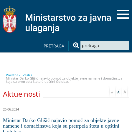
PRETRAGA
Početna /
Vesti /
Ministar Darko Glišić najavio pomoć za objekte javne namene i domaćinstva
koja su pretrpela štetu u opštini Golubac
Aktuelnosti
26.06.2024
Ministar Darko Glišić najavio pomoć za objekte javne
namene i domaćinstva koja su pretrpela štetu u opštini
Golubac