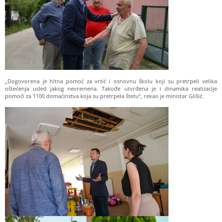
„Dogovorena je hitna pomoć za vrtić i osnovnu školu koji su pretrpeli velika
oštećenja usled jakog nevremena. Takođe utvrđena je i dinamika realizacije
pomoći za 1100 domaćinstva koja su pretrpela štetu“, rekao je ministar Glišić.