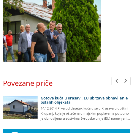
Povezane priče
Gotova kuća u Krasavi, EU ubrzava obnavljanje
ostalih objekata
14.12.2014 Prva od desetak kuća u selu Krasava u opštini
Krupanj, koja je oštećena u majskim poplavama potpuno
je obnovljena sredstvima Evropske unije (EU) namenjeni…