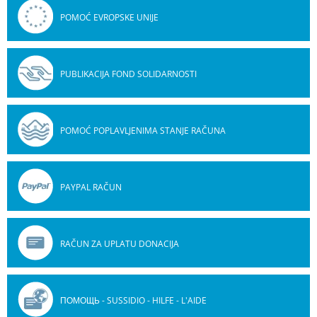
POMOĆ EVROPSKE UNIJE
PUBLIKACIJA FOND SOLIDARNOSTI
POMOĆ POPLAVLJENIMA STANJE RAČUNA
PAYPAL RAČUN
RAČUN ZA UPLATU DONACIJA
ПОМОЩЬ - SUSSIDIO - HILFE - L'AIDE