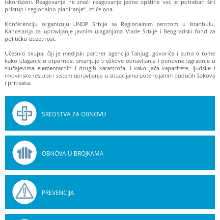
iskorišćeni. Reagovanje ne znači reagovanje jedne opštine već je potreban širi
pristup i regionalno planiranje“, ističe ona.
Konferenciju organizuju UNDP Srbija sa Regionalnim centrom u Istanbulu,
Kancelarija za upravljanje javnim ulaganjima Vlade Srbije i Beogradski fond za
političku izuzetnost.
Učesnici skupa, čiji je medijski partner agencija Tanjug, govoriće i sutra o tome
kako ulaganje u otpornost smanjuje troškove obnavljanja i ponovne izgradnje u
slučajevima elementarnih i drugih katastrofa, i kako jača kapacitete, ljudske i
imovinske resurse i sistem upravljanja u situacijama potencijalnih budućih šokova
i pritisaka.
SREDSTVA ZA OBNOVU
OBNOVA U BROJKAMA
PREVENCIJA