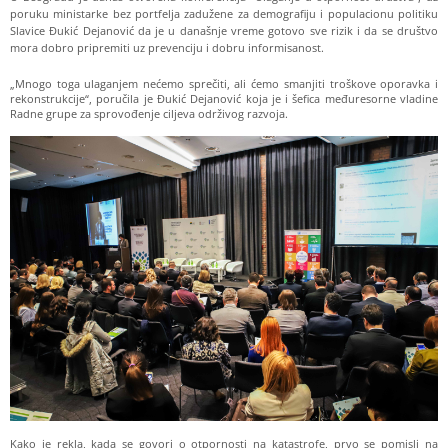
poruku ministarke bez portfelja zadužene za demografiju i populacionu politiku
Slavice Đukić Dejanović da je u današnje vreme gotovo sve rizik i da se društvo
mora dobro pripremiti uz prevenciju i dobru informisanost.
„Mnogo toga ulaganjem nećemo sprečiti, ali ćemo smanjiti troškove oporavka i
rekonstrukcije“, poručila je Đukić Dejanović koja je i šefica međuresorne vladine
Radne grupe za sprovođenje ciljeva održivog razvoja.
Kako je rekla, kada se govori o otpornosti na katastrofe, prvo se pomisli na