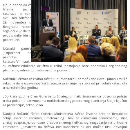
On je dodao da će
finalna javna
rasprava o tom
aktu biti održana
29. novembra u
Beogradu, nakon
čega očekuje da taj
propis dalje ide u
procedure.
Učesnici panela
„Otpornost na
prirodne
katastrofe“ istakli
su važnost edukacije društva u celini, postojanja baze podataka i regionalnog
planiranja, odnosno međunarodne pomoći.
Načelnik Sektora za civilnu zaštitu i humanitarnu pomoć Crne Gore LJuban Tmušić
rekao je da je u završnoj fazi Strategija za smanjenje rizika od prirodnih katastrofa
u narednih šest godina.
„Do kraja godine Crna Gora će tu Strategiju imati. Smatram da posebnu pažnju
treba pokloniti aktivnostima multisektorskog prostornog planiranja što je ključno
za prevenciju“, rekao je on.
Danijela Božanić, šefica Odseka Ministarstva zaštite životne sredine Republike
Srbije, inače po zanimanju meteorolog i bavi se klimatskim promenama, ističe
značaj adaptacije, odnosno pravovremenog i efikasnog reagovanja na prirodne
katastrofe. „Smatram da država ima kapacitete ali oni možda nisu dovoljno