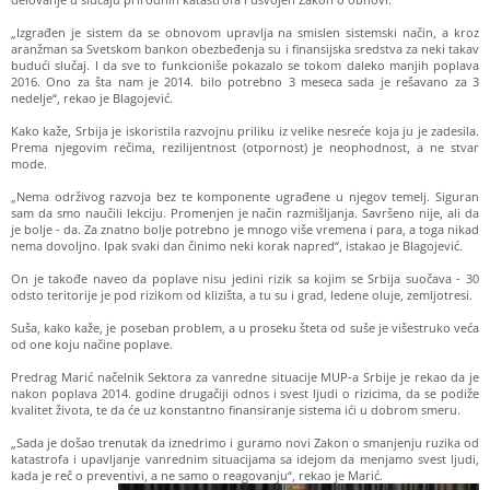
„Izgrađen je sistem da se obnovom upravlja na smislen sistemski način, a kroz
aranžman sa Svetskom bankon obezbeđenja su i finansijska sredstva za neki takav
budući slučaj. I da sve to funkcioniše pokazalo se tokom daleko manjih poplava
2016. Ono za šta nam je 2014. bilo potrebno 3 meseca sada je rešavano za 3
nedelje“, rekao je Blagojević.
Kako kaže, Srbija je iskoristila razvojnu priliku iz velike nesreće koja ju je zadesila.
Prema njegovim rečima, rezilijentnost (otpornost) je neophodnost, a ne stvar
mode.
„Nema održivog razvoja bez te komponente ugrađene u njegov temelj. Siguran
sam da smo naučili lekciju. Promenjen je način razmišljanja. Savršeno nije, ali da
je bolje - da. Za znatno bolje potrebno je mnogo više vremena i para, a toga nikad
nema dovoljno. Ipak svaki dan činimo neki korak napred“, istakao je Blagojević.
On je takođe naveo da poplave nisu jedini rizik sa kojim se Srbija suočava - 30
odsto teritorije je pod rizikom od klizišta, a tu su i grad, ledene oluje, zemljotresi.
Suša, kako kaže, je poseban problem, a u proseku šteta od suše je višestruko veća
od one koju načine poplave.
Predrag Marić načelnik Sektora za vanredne situacije MUP-a Srbije je rekao da je
nakon poplava 2014. godine drugačiji odnos i svest ljudi o rizicima, da se podiže
kvalitet života, te da će uz konstantno finansiranje sistema ići u dobrom smeru.
„Sada je došao trenutak da iznedrimo i guramo novi Zakon o smanjenju ruzika od
katastrofa i upavljanje vanrednim situacijama sa idejom da menjamo svest ljudi,
kada je reč o preventivi, a ne samo o reagovanju“, rekao je Marić.