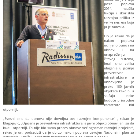
posle poplava
2014. naučila
lekciju i iskoristila
razvojnu priliku iz
velike nesreće koja
ju je zadesila.
On je rekao da je
nakon poplava
učinjeno puno i na
obnovi i na
unapređenju
čitavog sistema,
imali smo velika
ulaganja u jačanje
preventivne
infrastrukture, a
obnovljeno je
preko 100 javnih
objekata kako bi u
slučaju neke
buduće priorodne
katastrofe bili
otporniji.
„Svesni smo da obnova nije dovoljna bez razvojne komponente“ , rekao je
Blagojević, „Ojačana je preventivna infrastruktura, a javni objekti obnavljani su da
budu otporniji. To nije bio samo proces obnove već ogroman razvojni projekat“,
rekao je on, podsetivši da je ubrzo nakon poplava usvojen Nacionalni plan za
delovanje u slučaju prirodnih katastrofa i usvojen Zakon o obnovi.