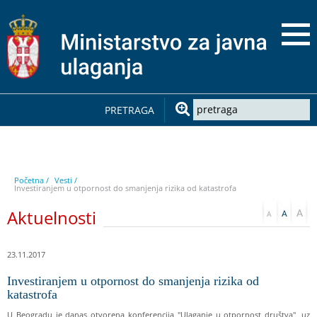
PRETRAGA
Početna /
Vesti /
Investiranjem u otpornost do smanjenja rizika od katastrofa
Aktuelnosti
23.11.2017
Investiranjem u otpornost do smanjenja rizika od
katastrofa
U Beogradu je danas otvorena konferencija "Ulaganje u otpornost društva", uz