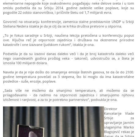
elementarne nepogode koje svakodnevno pogađajaju neke delove sveta i u tom
smislu podsetila da su Srbiju 2014. godine zadesile velike poplave, koje su
pogodile 22 odsto stanovništva, i pričinile štetu od 1,7 milijardi evra.
Govoreći na otvaranju konferencije, zamenica stalne predstavnice UNDP u Srbiji
Steliana Nedera istakla je da je cilj da se krhka društva pretvore u otporna.
„To je fokus saradnje u Srbiji, naučena lekcija pretočena u konferenciju poput
ove. Ključna reč je otpornost zajednica i društava na ekstremne prirodne
katastrofe i one izazvane ljudskom rukom“, istakla je ona.
Podsetila je da su izazovi danas daleko veći i da je broj katastrofa daleko veći
nego osamdesetih godina prošlog veka - takoreći, udvostručio se, a šteta je
iznosila 100 milijardi dolara.
Navela je da je nije došlo do smanjenja emisije štetnih gasova, te da će do 2100.
godine temperatura povećati za 3 stepena, što bi moglo da ima katastrofalne
posledice - suše, erozije, poplave.
„Sada više ne možemo da smanjimo temperature, ali možemo da se
prilagođavamo - da radimo na otpornosti zajednica i smanjujemo njihovu
izloženost i ranjivost, a za to je potrebno partnerstvo“, podvukla je ona.
Direktor
Kancelarije Vlade
Srbije za
upravljanje javnim
ulaganjima Marko
Blagojević rekao je
danas da je Srbija