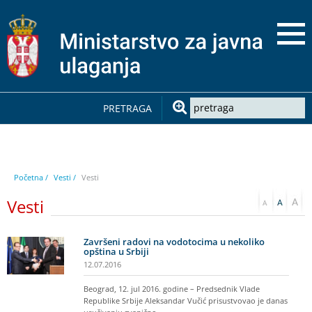
PRETRAGA
Početna /
Vesti /
Vesti
Vesti
Završeni radovi na vodotocima u nekoliko
opština u Srbiji
12.07.2016
Beograd, 12. jul 2016. godine – Predsednik Vlade
Republike Srbije Aleksandar Vučić prisustvovao je danas