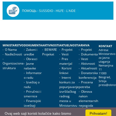
ПОМОЩЬ - SUSSIDIO - HILFE - L'AIDE
MINISTARSTVO
DOKUMENTA
AKTIVNOSTI
AKTUELNOSTI
ARHIVA
KONTAKT
O Nama
Zakoni i
BEWARE
Projekti
Projekti
Adresa:
Nadležnosti
uredbe
Projekat
Vesti
Dokumenta
Ministarstvo
za javna
Obrasci
Pres
Vesti
ulaganja
Organizaciona
Javne
materijal
Aktivnosti
Nemanjina
struktura
nabavke
Korisni
Aktuelnosti
11
Informator
linkovi
Donatorska
11000
o radu
Interni
konferencija
Beograd,
Srbija
Izveštaj o
konkurs za
Procena
press@obnov
radu
popunjavanje
potreba
Priručnici i
izvršilačkog
Obnova
smernice
radnog
nakon
Finansijski
mesta u
elementarnih
izveštaji
Ministarstvu
nepogoda
za javna
Obnova
Ovaj web sajt koristi kolačiće kako bismo
Prihvatam!
ulaganja
objekata