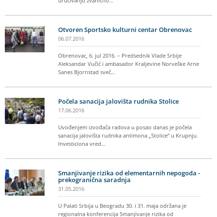
uručivanju zvanično…
Otvoren Sportsko kulturni centar Obrenovac
06.07.2016
Obrenovac, 6. jul 2016. – Predsednik Vlade Srbije
Aleksandar Vučić i ambasador Kraljevine Norveške Arne
Sanes Bjornstad sveč…
Počela sanacija jalovišta rudnika Stolice
17.06.2016
Uvođenjem izvođača radova u posao danas je počela
sanacija jalovišta rudnika antimona „Stolice“ u Krupnju.
Investiciona vred…
Smanjivanje rizika od elementarnih nepogoda -
prekogranična saradnja
31.05.2016
U Palati Srbija u Beogradu 30. i 31. maja održana je
regionalna konferencija Smanjivanje rizika od